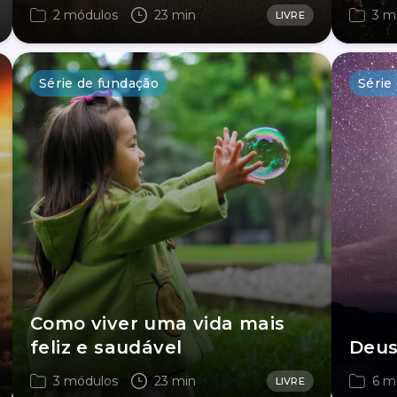
2 módulos
23 min
3 m
LIVRE
Série de fundação
Série
Como viver uma vida mais
feliz e saudável
Deus
3 módulos
23 min
6 m
LIVRE