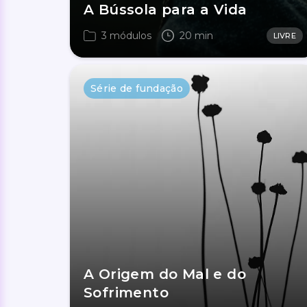
A Bússola para a Vida
3 módulos
20 min
LIVRE
Série de fundação
A Origem do Mal e do
Sofrimento