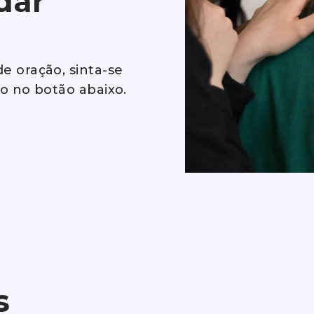
udar
e oração, sinta-se
do no botão abaixo.
s