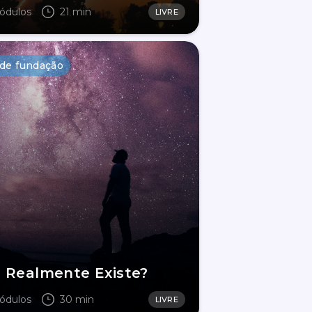
ódulos
21 min
LIVRE
 de fundação
 Realmente Existe?
ódulos
30 min
LIVRE