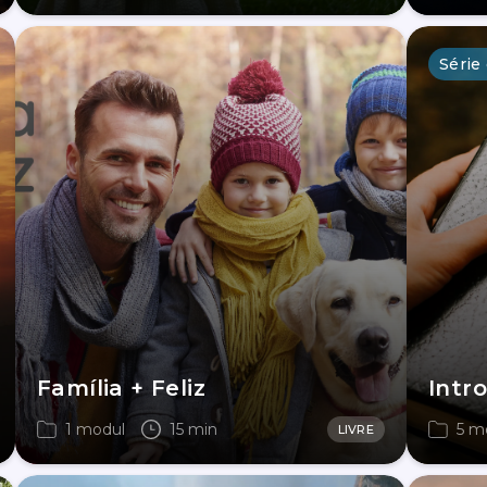
Série
Família + Feliz
Intr
1 modul
15 min
5 m
LIVRE