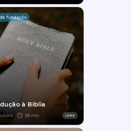
 de fundação
odução à Bíblia
ódulos
38 min
LIVRE