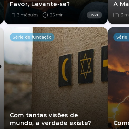
Favor, Levante-se?
A Ma
3 módulos
26 min
3 m
LIVRE
Série de fundação
Série
Com tantas visões de
mundo, a verdade existe?
Como